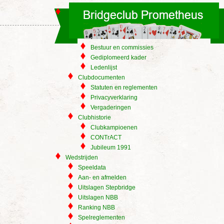
Bestuur en commissies
Gediplomeerd kader
Ledenlijst
Clubdocumenten
Statuten en reglementen
Privacyverklaring
Vergaderingen
Clubhistorie
Clubkampioenen
CONTrACT
Jubileum 1991
Wedstrijden
Speeldata
Aan- en afmelden
Uitslagen Stepbridge
Uitslagen NBB
Ranking NBB
Spelreglementen