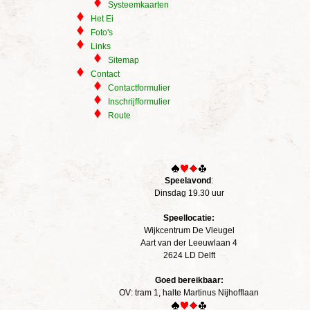
Systeemkaarten
Het Ei
Foto's
Links
Sitemap
Contact
Contactformulier
Inschrijfformulier
Route
Speelavond
:
Dinsdag 19.30 uur
Speellocatie:
Wijkcentrum De Vleugel
Aart van der Leeuwlaan 4
2624 LD Delft
Goed bereikbaar:
OV: tram 1, halte Martinus Nijhofflaan