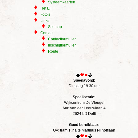
Systeemkaarten
Het Ei
Foto's
Links
Sitemap
Contact
Contactformulier
Inschrijfformulier
Route
Speelavond
:
Dinsdag 19.30 uur
Speellocatie:
Wijkcentrum De Vleugel
Aart van der Leeuwlaan 4
2624 LD Delft
Goed bereikbaar:
OV: tram 1, halte Martinus Nijhofflaan