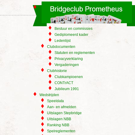
Bestuur en commissies
Gediplomeerd kader
Ledenlijst
Clubdocumenten
Statuten en reglementen
Privacyverklaring
Vergaderingen
Clubhistorie
Clubkampioenen
CONTrACT
Jubileum 1991
Wedstrijden
Speeldata
Aan- en afmelden
Uitslagen Stepbridge
Uitslagen NBB
Ranking NBB
Spelreglementen