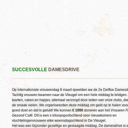
SUCCESVOLLE
DAMESDRIVE
Op internationale vrouwendag 8 maart speelden we de 2e Delftse Damesdr
Tachtig vrouwen kwamen naar de Vleugel om een hele middag te bridgen.
taarten, cakes en hapjes, allemaal verzorgd door leden van onze clubs, die
de smaak vielen. We organiseerden deze middag om geld op te halen voo
goed doel en dat is gelukt! We kunnen
€ 1000
doneren aan het
Vrouwen Fi
Gezond Café
. Dit is een s inloopsportochtend voor nieuwkomers en
vluchtelingenvrouwen elke woensdagochtend in De Vleugel.
Het was een bijzonder gezellige en geslaagde middag. De damesdrive is 