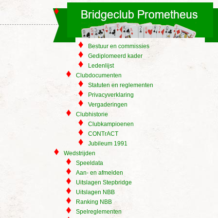
Bestuur en commissies
Gediplomeerd kader
Ledenlijst
Clubdocumenten
Statuten en reglementen
Privacyverklaring
Vergaderingen
Clubhistorie
Clubkampioenen
CONTrACT
Jubileum 1991
Wedstrijden
Speeldata
Aan- en afmelden
Uitslagen Stepbridge
Uitslagen NBB
Ranking NBB
Spelreglementen