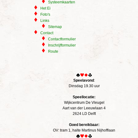
Systeemkaarten
Het Ei
Foto's
Links
Sitemap
Contact
Contactformulier
Inschrijfformulier
Route
Speelavond
:
Dinsdag 19.30 uur
Speellocatie:
Wijkcentrum De Vleugel
Aart van der Leeuwlaan 4
2624 LD Delft
Goed bereikbaar:
OV: tram 1, halte Martinus Nijhofflaan